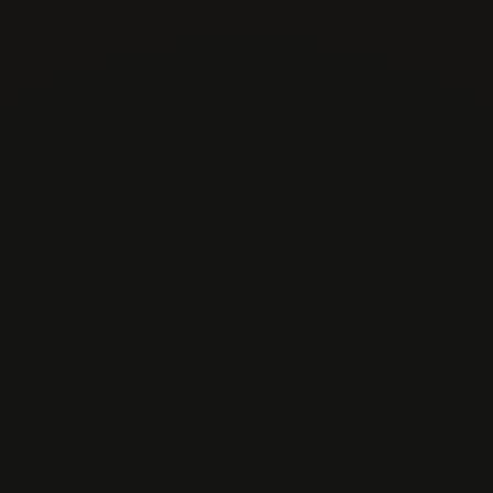
Menu
Predjedlá
Polievky
Jedlá s prílohou
Jedlá z woku
Poke
Sushi
Sashimi
Špeciality
Dezerty
Nápoje