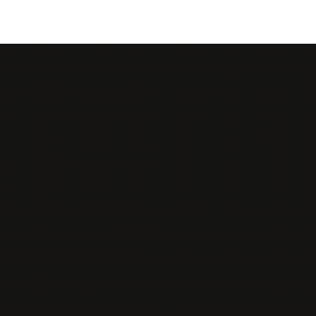
nu
Otváracie hodiny
djedlá
evky
á s prílohou
lá z woku
e
i
himi