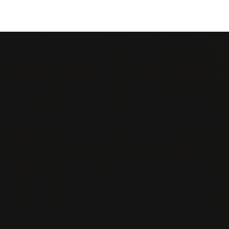
Kontakt
Tel:
0902 426 766
E-mail: info@senseisushi.sk
Akceptujeme platbu
kartou
Prijímame platbu
stravnými lístkami