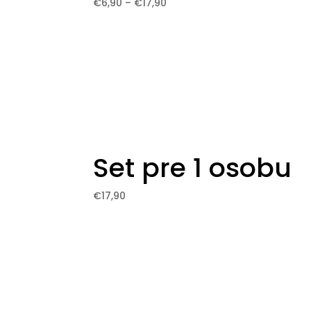
Price
€
6,90
–
€
17,90
range:
€6,90
through
€17,90
Set pre 1 osobu
€
17,90