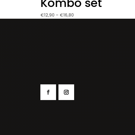
Kombo set
Price
€
12,90
–
€
16,80
range:
€12,90
through
€16,80
Me
Pre
Japonská kuchyňa….
Poli
Jedl
Jed
Pok
Sush
Sas