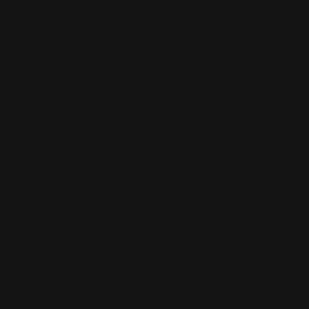
Nápoje
Otváracie hodiny
Kontakt
Tel:
0902 426 766