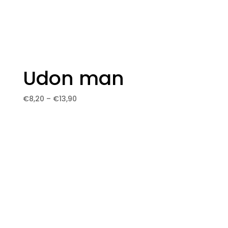
Udon man
Price
€
8,20
–
€
13,90
range:
€8,20
through
€13,90