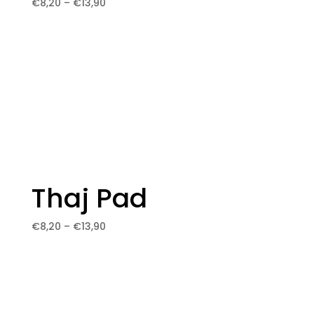
Price
€
8,20
–
€
13,90
range:
€8,20
through
€13,90
Thaj Pad
Price
€
8,20
–
€
13,90
range:
€8,20
through
€13,90