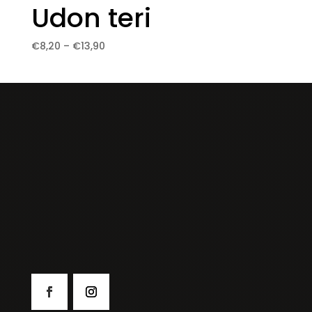
Udon teri
Price
€
8,20
–
€
13,90
range:
€8,20
through
€13,90
Japonská kuchyňa….