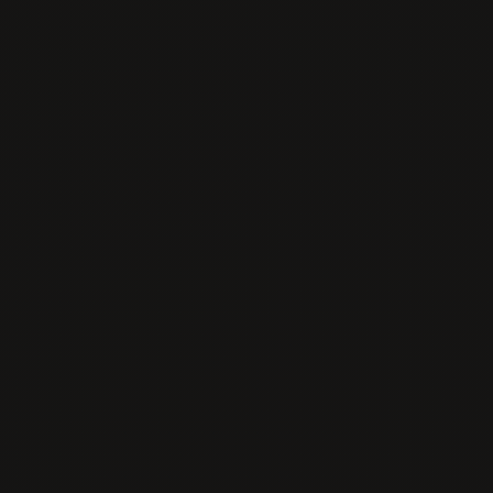
Menu
Predjedlá
Polievky
Jedlá s prílohou
Jedlá z woku
Poke
Sushi
Sashimi
Špeciality
Dezerty