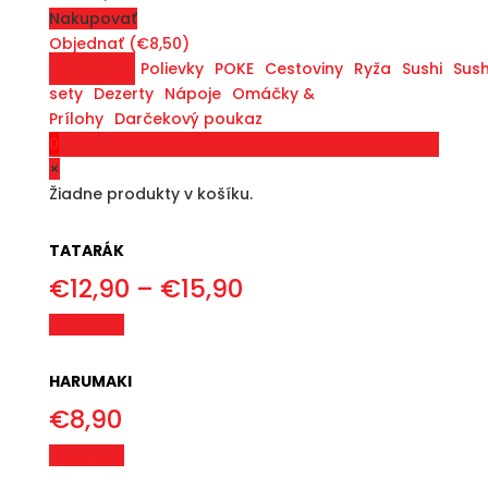
Nakupovať
Objednať (€8,50)
Predjedlá
Polievky
POKE
Cestoviny
Ryža
Sushi
Sush
sety
Dezerty
Nápoje
Omáčky &
Prílohy
Darčekový poukaz
0
×
Žiadne produkty v košíku.
TATARÁK
Price
€
12,90
–
€
15,90
range:
Objednať
€12,90
through
HARUMAKI
€15,90
€
8,90
Objednať