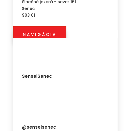
Slnečné jazerá - sever 161
Senec
903 01
NAVIGÁCIA
SenseiSenec
@senseisenec