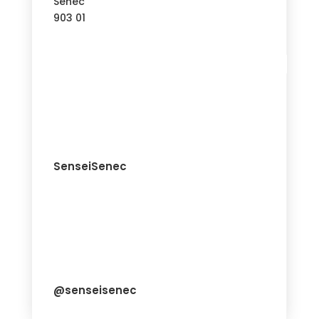
Senec
903 01
SenseiSenec
@senseisenec