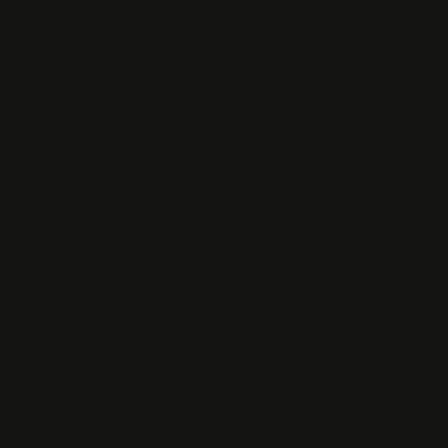
Jedlá s prílohou
Jedlá z woku
Poke
Sushi
Sashimi
Špeciality
Dezerty
Nápoje
Otváracie hodiny