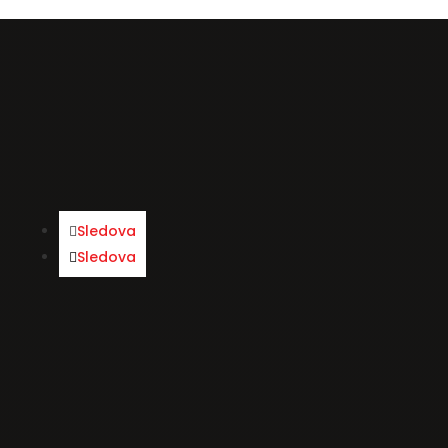
Japonská kuchyňa….
Sledova
Sledova
Menu
Predjedlá
Polievky