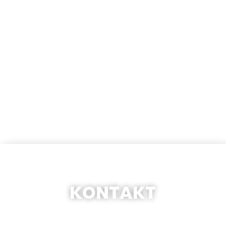
ℹ️ Dôležité informácie
🚘 Cenník rozvozov
❌ Zoznam alergénov
KONTAKT