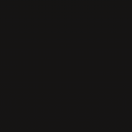
Kontakt
Tel:
0902 426 766
E-mail: info@senseisushi.sk
Akceptujeme platbu kartou